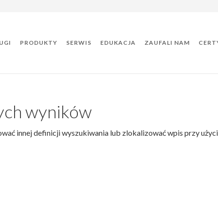
UGI
PRODUKTY
SERWIS
EDUKACJA
ZAUFALI NAM
CERT
nych wyników
wać innej definicji wyszukiwania lub zlokalizować wpis przy użyc