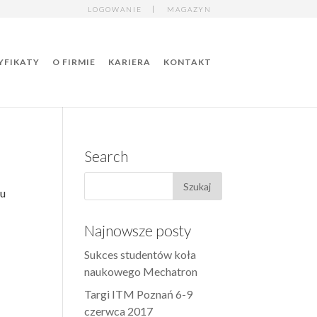
LOGOWANIE
MAGAZYN
YFIKATY
O FIRMIE
KARIERA
KONTAKT
Search
iu
Najnowsze posty
Sukces studentów koła
naukowego Mechatron
Targi ITM Poznań 6-9
czerwca 2017